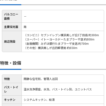
バルコニー
－
面積
主要採光面
南
（コンビニ）セブンイレブン横浜美しが丘5丁目店 約300m
（スーパー）イトーヨーカドーたまプラーザ店 約800m
周辺施設
（金融機関）みずほ銀行たまプラーザ支店 約700m
（その他）横浜美しが丘四郵便局 約650m
特徴・設備
特徴
閑静な住宅街、管理人巡回
バス・トイ
温水洗浄便座、水洗、バス・トイレ別、ユニットバス
レ
キッチン
システムキッチン、給湯