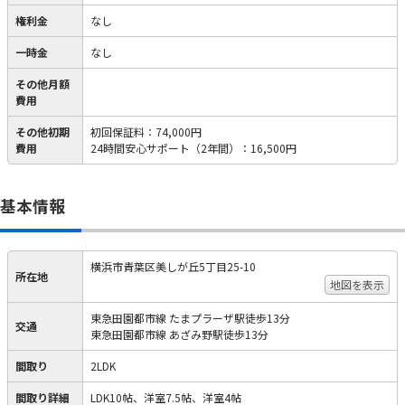
権利金
なし
一時金
なし
その他月額
費用
その他初期
初回保証料
：
74,000円
費用
24時間安心サポート（2年間）
：
16,500円
基本情報
横浜市青葉区美しが丘5丁目25-10
所在地
地図を表示
東急田園都市線 たまプラーザ駅徒歩13分
交通
東急田園都市線 あざみ野駅徒歩13分
間取り
2LDK
間取り詳細
LDK10帖、洋室7.5帖、洋室4帖