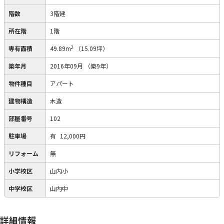
階数
3階建
所在階
1階
2
専有面積
49.89m
（15.09坪）
築年月
2016年09月
（築9年）
物件種目
アパート
建物構造
木造
部屋番号
102
駐車場
有
12,000円
リフォーム
無
小学校区
山内小
中学校区
山内中
詳細情報