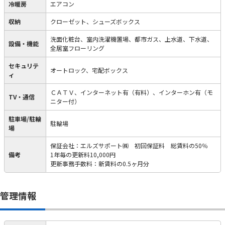
冷暖房
エアコン
収納
クローゼット、シューズボックス
洗面化粧台、室内洗濯機置場、都市ガス、上水道、下水道、
設備・機能
全居室フローリング
セキュリテ
オートロック、宅配ボックス
ィ
ＣＡＴＶ、インターネット有（有料）、インターホン有（モ
TV・通信
ニター付）
駐車場/駐輪
駐輪場
場
保証会社：エルズサポート㈱ 初回保証料 総賃料の50％
備考
1年毎の更新料10,000円
更新事務手数料：新賃料の0.5ヶ月分
管理情報