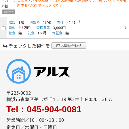
自転車・バイク駐輪可 2人入居可能な角部屋です。嬉しいネット使用
料不要な物件でおススメです。
アパート
2
階数
1階
間取り
1LDK
面積
40.47m
賃料
9.5
万円
管理費等
3,000円
敷金
無
礼金
1ヶ月
保証金
無
チェックした物件を
お問い合わせ
〒225-0002
横浜市青葉区美しが丘4-1-19 第2井上ドエル 3F-A
Tel：045-904-0081
営業時間／10：00～18：00
定休日／水曜日・日曜日