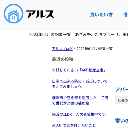
買いたい方
借
2023年01月の記事一覧｜あざみ野、たまプラーザ、
アルスブログ
>
2023年01月の記事一覧
最近の投稿
お試しください「AI不動産査定」
自宅で出来る防災・減災について
考えてみましょう。
アパ
横浜市で空き家を活用した 子育
社長の
て世代が対象の補助金
築浅の1LDK！入居者募集中です。
寒い
AI活用で気を付けたいこと